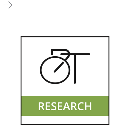
Abschlussveranstaltung mFUND Projekt NUErLast