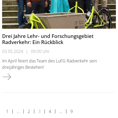
Drei Jahre Lehr- und Forschungsgebiet
Radverkehr: Ein Rückblick
03.05.2024
|
09:00 Uhr
Im April feiert das Team des LuFG Radverkehr sein
dreijähriges Bestehen!
Drei Jahre Lehr- und Forschungsgebiet Radverkehr: Ein Rückbl
1
…
2
3
4
…
9