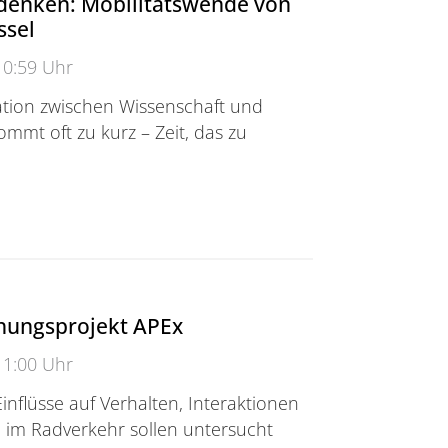
enken: Mobilitätswende von
ssel
10:59 Uhr
ion zwischen Wissenschaft und
kommt oft zu kurz – Zeit, das zu
rkehr - Radverkehr gemeinsam denken: Mobilitätswend
hungsprojekt APEx
11:00 Uhr
inflüsse auf Verhalten, Interaktionen
o im Radverkehr sollen untersucht