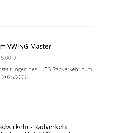
ngsprojekt ARROW
im VWING-Master
15:00 Uhr
nstaltungen des LuFG Radverkehr zum
r 2025/2026
 VWING-Master
dverkehr - Radverkehr