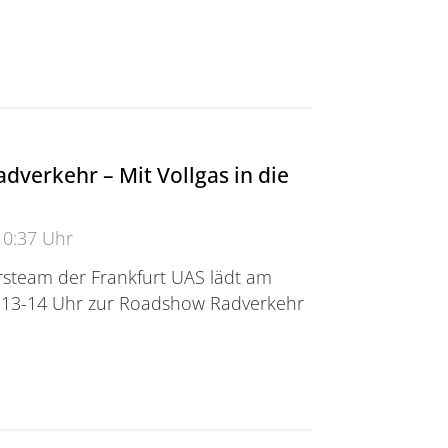
ngsprojekt APEx
verkehr – Mit Vollgas in die
10:37 Uhr
steam der Frankfurt UAS lädt am
 13-14 Uhr zur Roadshow Radverkehr
rkehr – Mit Vollgas in die Datenkurve