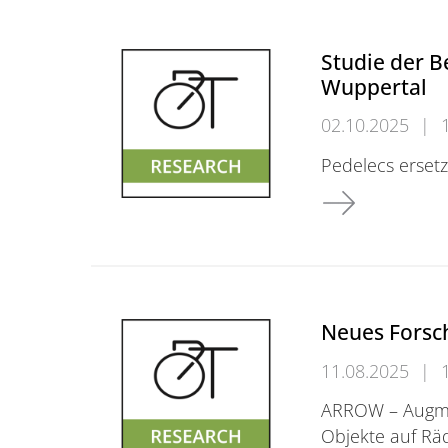
Studie der B
Wuppertal
02.10.2025
|
Pedelecs erset
Studie der Berg
Neues Fors
11.08.2025
|
ARROW – Augmen
Objekte auf Rä