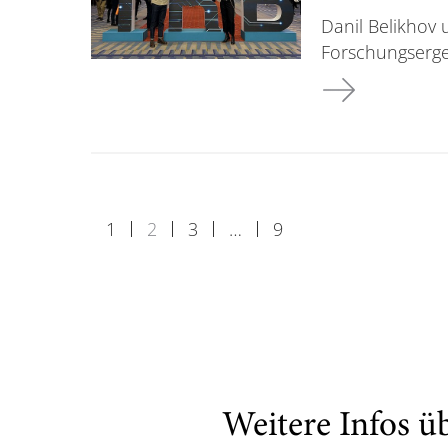
Danil Belikhov 
Forschungserge
Besuch auf der
1
2
3
…
9
Weitere Infos ü