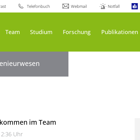
ast
Telefonbuch
Webmail
Notfall
Team
Studium
Forschung
Publikationen
ngenieurwesen
llkommen im Team
12:36 Uhr