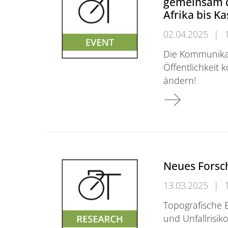
gemeinsam d
Afrika bis Ka
02.04.2025
|
Die Kommunikat
Öffentlichkeit 
ändern!
Roadshow Radve
Neues Forsc
13.03.2025
|
Topografische E
und Unfallrisik