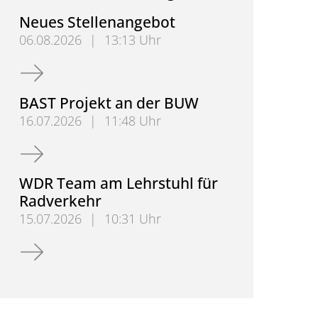
Neues Stellenangebot
06.08.2026
|
13:13 Uhr
Neues Stellenangebot
BAST Projekt an der BUW
16.07.2026
|
11:48 Uhr
BAST Projekt an der BUW
WDR Team am Lehrstuhl für
Radverkehr
15.07.2026
|
10:31 Uhr
WDR Team am Lehrstuhl für Radverkehr