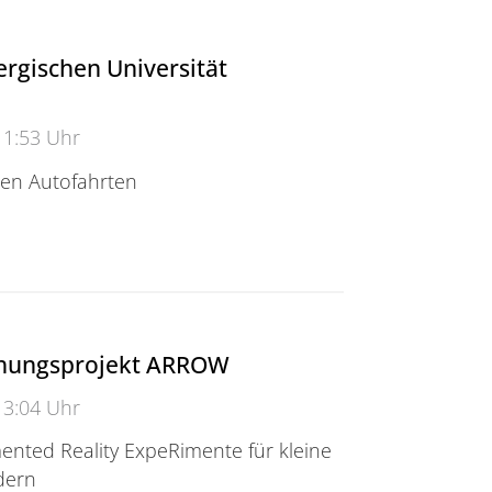
ergischen Universität
11:53 Uhr
zen Autofahrten
ischen Universität Wuppertal
chungsprojekt ARROW
13:04 Uhr
ted Reality ExpeRimente für kleine
dern