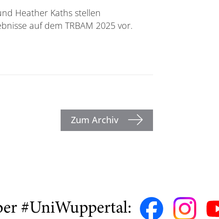
und Heather Kaths stellen
bnisse auf dem TRBAM 2025 vor.
 diesjährigen Jahrestagung des TRB
Zum Archiv
ber #UniWuppertal: