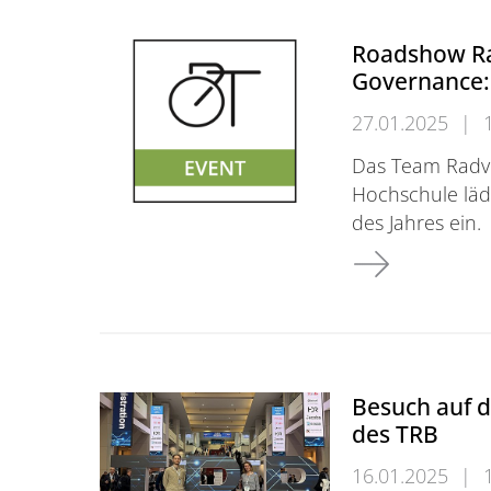
Roadshow Ra
Governance: 
27.01.2025
|
Das Team Radv
Hochschule läd
des Jahres ein.
Roadshow Radve
Besuch auf d
des TRB
16.01.2025
|