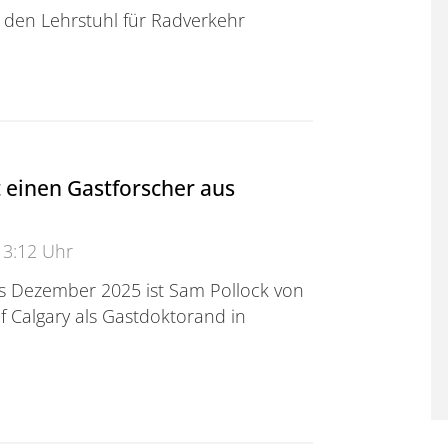
 den Lehrstuhl für Radverkehr
kommen im Team
 einen Gastforscher aus
13:12 Uhr
s Dezember 2025 ist Sam Pollock von
of Calgary als Gastdoktorand in
nen Gastforscher aus Kanada