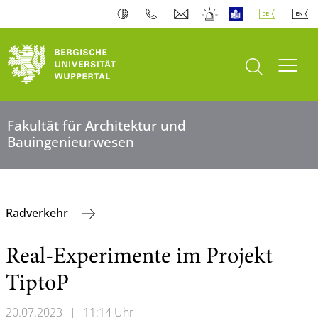
Suche öffnen
Navi
Fakultät für Architektur und
Bauingenieurwesen
Radverkehr
Real-Experimente im Projekt
TiptoP
20.07.2023
|
11:14 Uhr